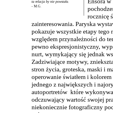
Ensora w 
ta relacja by nie powstała.
- M.G.
pochodzen
rocznicę 
zainteresowania. Paryska wystaw
pokazuje wszystkie etapy tego 
względem przynależności do ten
pewno ekspresjonistyczny, wypr
nurt, wymykający się jednak w
Zadziwiające motywy, zniekszta
stron życia, groteska, maski i 
operowanie światłem i kolorem 
jednego z największych i najor
autoportretów które wykonywał
odczuwający wartość swojej pra
niekoniecznie fotograficzny p