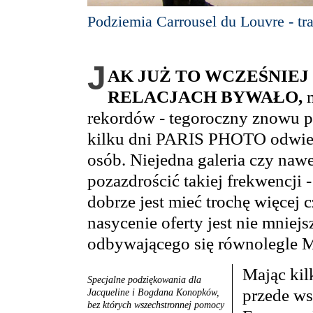
Podziemia Carrousel du Louvre - tr
J
AK JUŻ TO WCZEŚNIEJ
RELACJACH BYWAŁO,
m
rekordów - tegoroczny znowu p
kilku dni PARIS PHOTO odwied
osób. Niejedna galeria czy na
pozazdrościć takiej frekwencji -
dobrze jest mieć trochę więcej c
nasycenie oferty jest nie mniejs
odbywającego się równolegl
Mając kil
Specjalne podziękowania dla
przede ws
Jacqueline i Bogdana Konopków,
bez których wszechstronnej pomocy