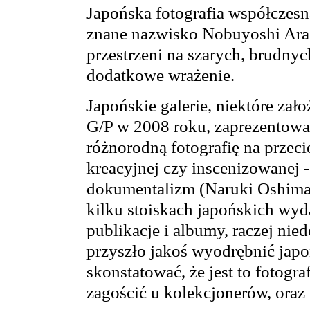
Japońska fotografia współczesn
znane nazwisko Nobuyoshi Arak
przestrzeni na szarych, brudny
dodatkowe wrażenie.
Japońskie galerie, niektóre zał
G/P w 2008 roku, zaprezentowa
różnorodną fotografię na przecię
kreacyjnej czy inscenizowanej 
dokumentalizm (Naruki Oshima 
kilku stoiskach japońskich w
publikacje i albumy, raczej ni
przyszło jakoś wyodrębnić japo
skonstatować, że jest to fotogra
zagościć u kolekcjonerów, oraz