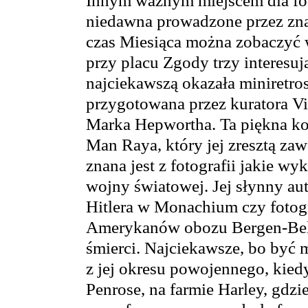
Innym ważnym miejscem dla fot
niedawna prowadzone przez zna
czas Miesiąca można zobaczyć
przy placu Zgody trzy interesu
najciekawszą okazała miniretr
przygotowana przez kuratora V
Marka Hepwortha. Ta piękna ko
Man Raya, który jej zresztą zawd
znana jest z fotografii jakie wy
wojny światowej. Jej słynny aut
Hitlera w Monachium czy fotog
Amerykanów obozu Bergen-Belse
śmierci. Najciekawsze, bo być 
z jej okresu powojennego, kied
Penrose, na farmie Harley, gdzi