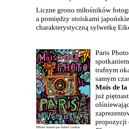
Liczne grono miłośników fotogr
a pomiędzy stoiskami japońskie
charakterystyczną sylwetkę Ei
Paris Photo
spotkaniem 
trafnym ok
samym czasi
Mois de la
już piętnas
olśniewają
zaprezentow
propozycji 