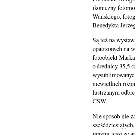
ikoniczny fotomo
Wańskiego, fotog
Benedykta Jerzeg
Są też na wystaw
opatrzonych na w
fotoobiekt Marka
o średnicy 35,5 c
wysublimowanych
niewielkich rozm
lustrzanym odbic
CSW.
Nie sposób nie z
sześćdziesiątyc
innymi jeszcze a