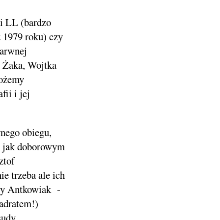
ii LL (bardzo
 1979 roku) czy
barwnej
a Żaka, Wojtka
możemy
ii i jej
rnego obiegu,
 w jak doborowym
ztof
e trzeba ale ich
rzy Antkowiak -
wadratem!)
udy,