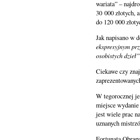
wariata” – najdr
30 000 złotych, 
do 120 000 złoty
Jak napisano w d
ekspresyjnym prz
osobistych dzieł”
Ciekawe czy znaj
zaprezentowanych
W tegorocznej je
miejsce wydanie 
jest wiele prac n
uznanych mistrz
Fortunata Obrąpal