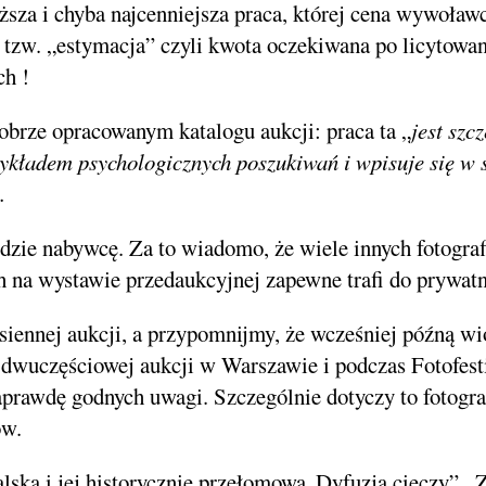
oższa i chyba najcenniejsza praca, której cena wywoła
a tzw. „estymacja” czyli kwota oczekiwana po licytowan
ch !
obrze opracowanym katalogu aukcji: praca ta „
jest szc
ykładem psychologicznych poszukiwań i wpisuje się w 
.
dzie nabywcę. Za to wiadomo, że wiele innych fotograf
 na wystawie przedaukcyjnej zapewne trafi do prywatn
siennej aukcji, a przypomnijmy, że wcześniej późną w
dwuczęściowej aukcji w Warszawie i podczas Fotofest
aprawdę godnych uwagi. Szczególnie dotyczy to fotograf
ów.
ska i jej historycznie przełomowa„Dyfuzja cieczy” , Zo