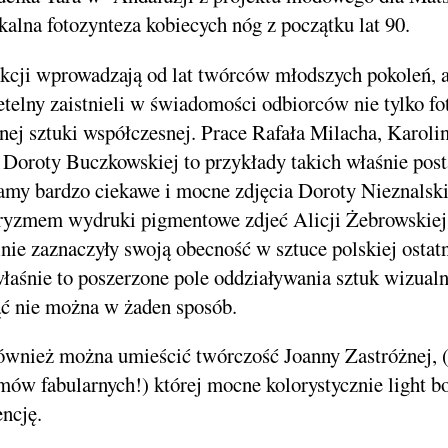
kalna fotozynteza kobiecych nóg z początku lat 90.
kcji wprowadzają od lat twórców młodszych pokoleń, al
telny zaistnieli w świadomości odbiorców nie tylko fot
ej sztuki współczesnej. Prace Rafała Milacha, Karolin
 Doroty Buczkowskiej to przykłady takich właśnie pos
damy bardzo ciekawe i mocne zdjęcia Doroty Nieznalski
liryzmem wydruki pigmentowe zdjeć Alicji Żebrowskie
ilnie zaznaczyły swoją obecność w sztuce polskiej ostatn
łaśnie to poszerzone pole oddziaływania sztuk wizualn
ąć nie można w żaden sposób.
również można umieścić twórczość Joanny Zastróżnej, (
lmów fabularnych!) której mocne kolorystycznie light b
encję.