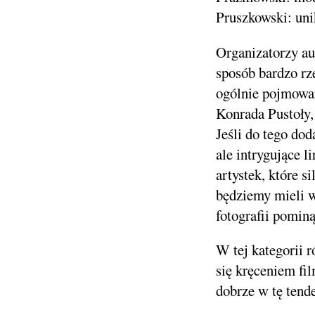
Pruszkowski: uni
Organizatorzy au
sposób bardzo rze
ogólnie pojmowan
Konrada Pustoły,
Jeśli do tego do
ale intrygujące 
artystek, które s
będziemy mieli w
fotografii pomin
W tej kategorii 
się kręceniem fi
dobrze w tę tend