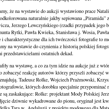
damy, że na wystawie do aukcji wystawiono prace Natal
odkolorowana naturalnie jakby sepiowana „Piramida” z
icza, Jerzego Lewczyńskiego (rzadki przypadek jego 
gmunta Rytki, Pawła Kwieka, Stanisława j. Wosia, Pawł
 i charakterystyczne dla ich twórczości fotografie to 
my na wystawie do czynienia z historią polskiej fotograf
i przedstawicielami ostatnich dekad.
afiły na wystawę, a co za tym idzie na aukcje już z wtó
ło zobaczyć reakcję autorów którzy przyszli zobaczyć
 znajdują. Tadeusz Rolke, Wojciech Prażmowski, Krzys
otografowie, których dorobku specjalnie przypominać ni
e są zaskakujące: Rolke: projektant Mody Polskiej Je
zdjęcie dziwnie wykadrowane do pionu, oryginał jest k
elka Tara w Andaluzji z projektu modowego dla Mats