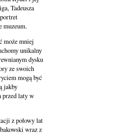
iga, Tadeusza
portret
dne muzeum.
yć może mniej
ruchomy unikalny
 drewnianym dysku
pory ze swoich
ryciem mogą być
ą jakby
 przed laty w
acji z połowy lat
obakowski wraz z