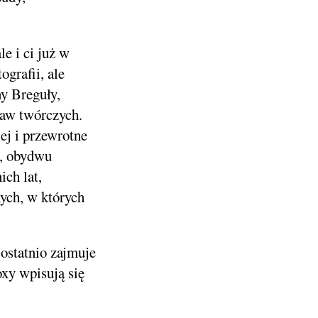
e i ci już w
ografii, ale
y Breguły,
taw twórczych.
ej i przewrotne
j, obydwu
ich lat,
ych, w których
ostatnio zajmuje
oxy wpisują się