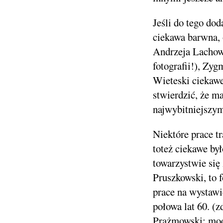
Jeśli do tego do
ciekawa barwna, 
Andrzeja Lachow
fotografii!), Zy
Wieteski ciekawe
stwierdzić, że ma
najwybitniejszym
Niektóre prace tr
toteż ciekawe by
towarzystwie się
Pruszkowski, to f
prace na wystawi
połowa lat 60. (
Prażmowski: mod