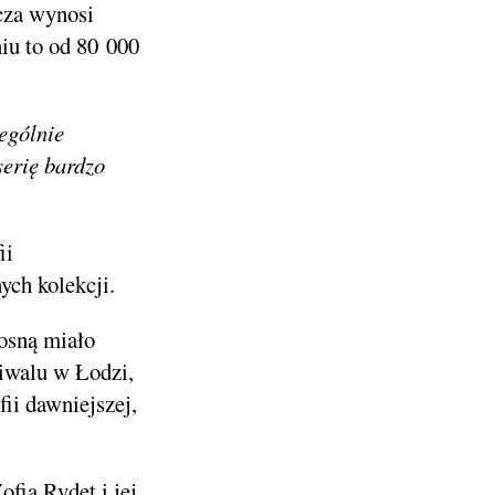
wcza wynosi
iu to od 80 000
zególnie
serię bardzo
ii
ych kolekcji.
iosną miało
iwalu w Łodzi,
ii dawniejszej,
fia Rydet i jej