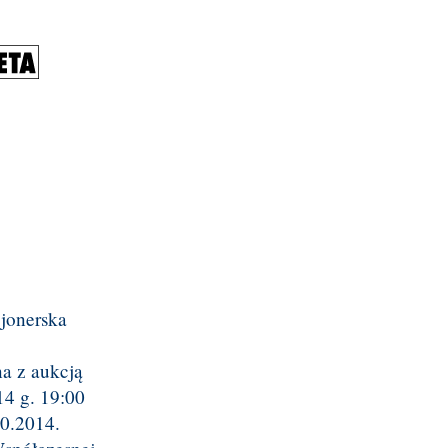
cjonerska
a z aukcją
14 g. 19:00
0.2014.