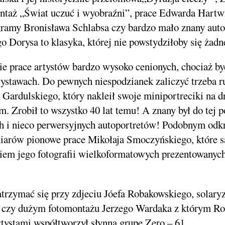
ntaż „Świat uczuć i wyobraźni”, prace Edwarda Hartw
ramy Bronisława Schlabsa czy bardzo mało znany auto
o Dorysa to klasyka, której nie powstydziłoby się ża
ie prace artystów bardzo wysoko cenionych, chociaż b
ystawach. Do pewnych niespodzianek zaliczyć trzeba 
 Gardulskiego, który nakleił swoje miniportreciki na
m. Zrobił to wszystko 40 lat temu! A znany był do tej 
 i nieco perwersyjnych autoportretów! Podobnym odk
iarów pionowe prace Mikołaja Smoczyńskiego, które s
iem jego fotografii wielkoformatowych prezentowanych
atrzymać się przy zdjeciu Jóefa Robakowskiego, solaryz
h, czy dużym fotomontażu Jerzego Wardaka z którym R
rtystami współtworzył słynną grupę Zero – 61.