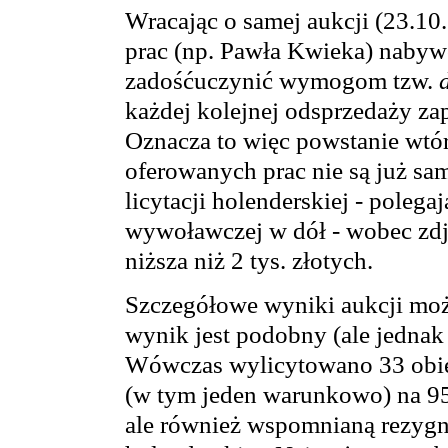
Wracając o samej aukcji (23.10
prac (np. Pawła Kwieka) nabyw
zadośćuczynić wymogom tzw.
każdej kolejnej odsprzedaży za
Oznacza to więc powstanie wtó
oferowanych prac nie są już sam
licytacji holenderskiej - polega
wywoławczej w dół - wobec zdj
niższa niż 2 tys. złotych.
Szczegółowe wyniki aukcji możn
wynik jest podobny (ale jednak 
Wówczas wylicytowano 33 obie
(w tym jeden warunkowo) na 95
ale również wspomnianą rezygna