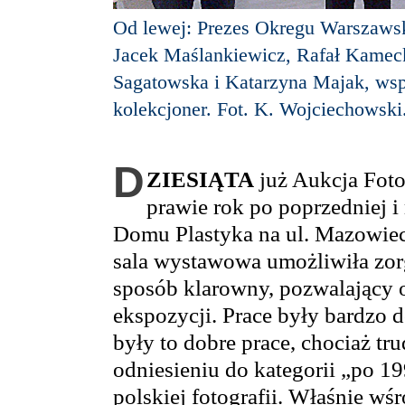
Od lewej: Prezes Okregu Warszaws
Jacek Maślankiewicz, Rafał Kamecki
Sagatowska i Katarzyna Majak, wspó
kolekcjoner. Fot. K. Wojciechowski
D
ZIESIĄTA
już Aukcja Fotog
prawie rok po poprzedniej 
Domu Plastyka na ul. Mazowieck
sala wystawowa umożliwiła zo
sposób klarowny, pozwalający 
ekspozycji. Prace były bardzo 
były to dobre prace, chociaż tr
odniesieniu do kategorii „po 19
polskiej fotografii. Właśnie w