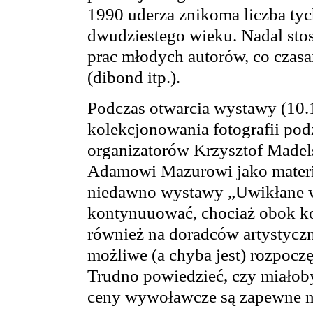
1990 uderza znikoma liczba tych
dwudziestego wieku. Nadal st
prac młodych autorów, co czas
(dibond itp.).
Podczas otwarcia wystawy (10.
kolekcjonowania fotografii podz
organizatorów Krzysztof Madels
Adamowi Mazurowi jako materi
niedawno wystawy „Uwikłane w 
kontynuuować, chociaż obok kol
również na doradców artystyczn
możliwe (a chyba jest) rozpoczę
Trudno powiedzieć, czy miałoby 
ceny wywoławcze są zapewne n